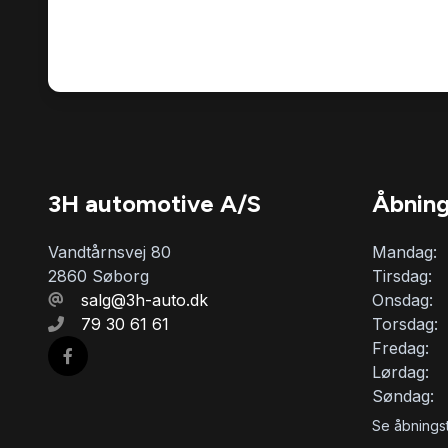
3H automotive A/S
Åbning
Vandtårnsvej 80
Mandag:
2860 Søborg
Tirsdag:
salg@3h-auto.dk
Onsdag:
79 30 61 61
Torsdag:
Fredag:
Lørdag:
Søndag:
Se åbningst