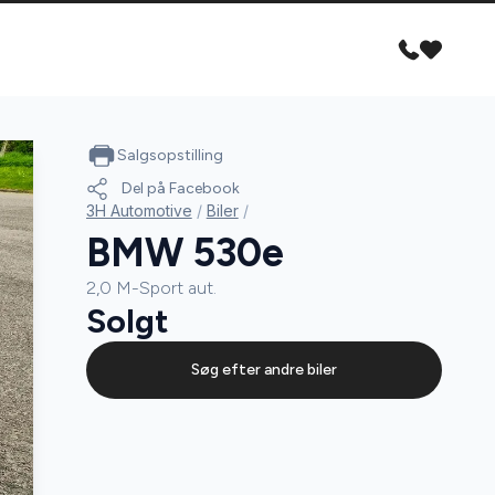
Salgsopstilling
Del på Facebook
3H Automotive
/
Biler
/
BMW 530e
2,0 M-Sport aut.
Solgt
Søg efter andre biler