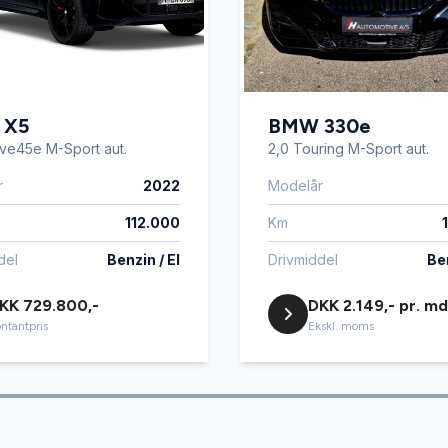
Kørecomputer
t
 X5
Lædersæder
BMW 330e
ive45e M-Sport aut.
2,0 Touring M-Sport aut.
r
2022
Modelår
ion
Parkeringssensor bagved
112.000
Km
kifte
Skiltegenkendelse
del
Benzin / El
Drivmiddel
Ben
KK 729.800,-
DKK 2.149,- pr. md
rme
Tonede ruder
ntantpris
Ekskl. moms
 mobilopladning
Vejbaneassistent