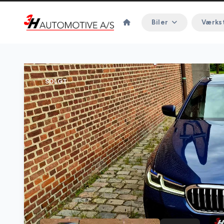
Biler
Værks
SOLGT