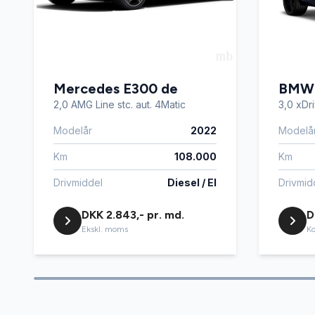
Højdejusterbart førersæde
Isofix
Mercedes E300 de
LED kørelys
Læderra
BMW
2,0 AMG Line stc. aut. 4Matic
3,0 xDr
Modelår
2022
Modelå
Musikstreaming via bluetooth
Navigat
Km
108.000
Km
Parkeringssensor foran
Ratgears
Drivmiddel
Diesel / El
Drivmid
DKK 2.843,- pr. md.
D
Sportssæder
Sædeva
Ekskl. moms
Ko
Træthedsregistrering
Trådløs