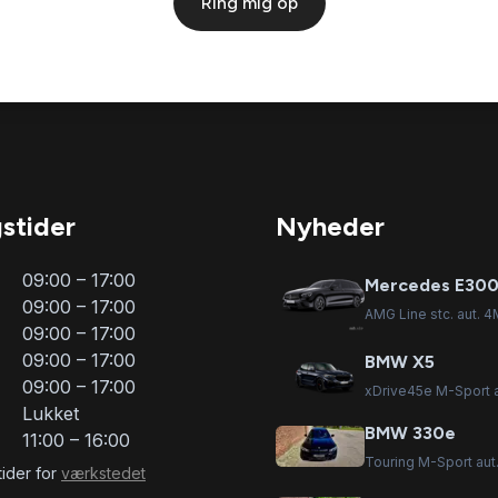
Ring mig op
stider
Nyheder
09:00 – 17:00
Mercedes E300
09:00 – 17:00
AMG Line stc. aut. 4
09:00 – 17:00
09:00 – 17:00
BMW X5
09:00 – 17:00
xDrive45e M-Sport a
Lukket
BMW 330e
11:00 – 16:00
Touring M-Sport aut
ider for
værkstedet