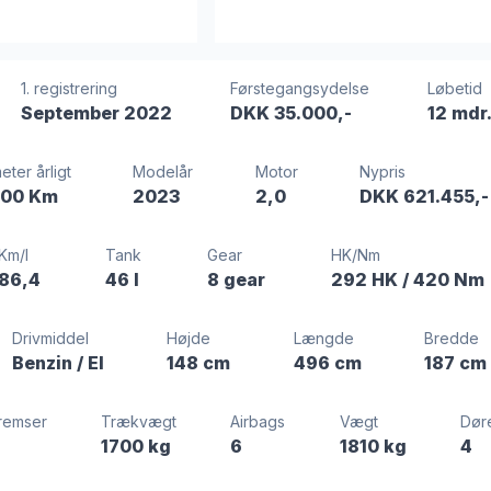
1. registrering
Førstegangsydelse
Løbetid
September 2022
DKK 35.000,-
12 mdr
eter årligt
Modelår
Motor
Nypris
00 Km
2023
2,0
DKK 621.455,-
Km/l
Tank
Gear
HK/Nm
86,4
46 l
8 gear
292 HK
/ 420 Nm
Drivmiddel
Højde
Længde
Bredde
Benzin / El
148 cm
496 cm
187 cm
remser
Trækvægt
Airbags
Vægt
Dør
1700 kg
6
1810 kg
4