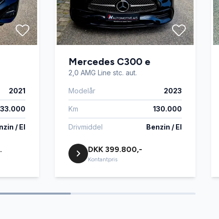
Mercedes C300 e
2,0 AMG Line stc. aut.
2021
Modelår
2023
133.000
Km
130.000
zin / El
Drivmiddel
Benzin / El
.
DKK 399.800,-
Kontantpris