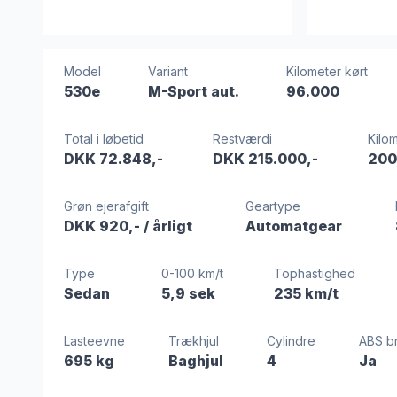
Model
Variant
Kilometer kørt
530e
M-Sport aut.
96.000
Total i løbetid
Restværdi
Kilom
DKK 72.848,-
DKK 215.000,-
200
Grøn ejerafgift
Geartype
DKK 920,-
/ årligt
Automatgear
Type
0-100 km/t
Tophastighed
Sedan
5,9 sek
235 km/t
Lasteevne
Trækhjul
Cylindre
ABS b
695 kg
Baghjul
4
Ja