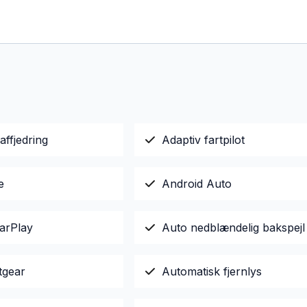
affjedring
Adaptiv fartpilot
e
Android Auto
arPlay
Auto nedblændelig bakspejl
tgear
Automatisk fjernlys