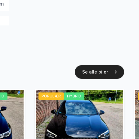
em
Se alle biler
ID
POPULÆR
HYBRID